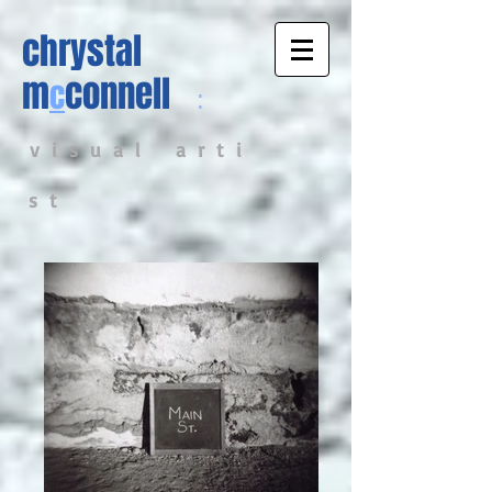
chrystal
m
connell
c
:
v i s u a l a r t i
s t